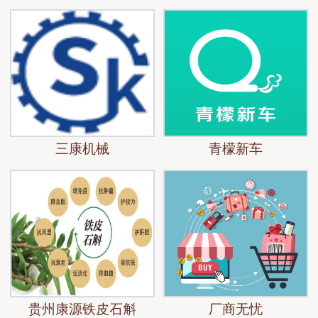
三康机械
青檬新车
贵州康源铁皮石斛
厂商无忧