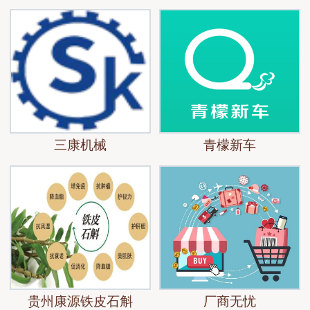
三康机械
青檬新车
贵州康源铁皮石斛
厂商无忧