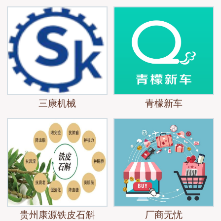
三康机械
青檬新车
贵州康源铁皮石斛
厂商无忧