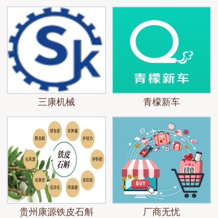
三康机械
青檬新车
贵州康源铁皮石斛
厂商无忧