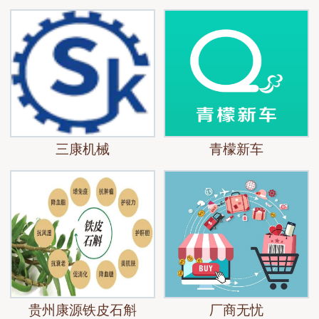
三康机械
青檬新车
贵州康源铁皮石斛
厂商无忧