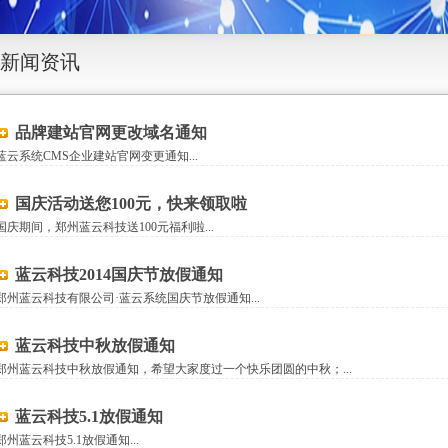
新闻资讯
品牌建站官网更改域名通知
蓝云系统CMS企业建站官网变更通知...
国庆活动送您100元，快来领取啦
国庆期间，郑州蓝云科技送100元福利啦...
蓝云科技2014国庆节放假通知
郑州蓝云科技有限公司·蓝云系统国庆节放假通知...
蓝云科技中秋放假通知
郑州蓝云科技中秋放假通知，希望大家度过一个快乐团圆的中秋；...
蓝云科技5.1放假通知
郑州蓝云科技5.1放假通知...