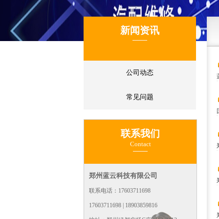
新闻资讯
公司动态
常见问题
联系我们
Contact
郑州蓝云科技有限公司
联系电话：17603711698
17603711698 | 18903859816