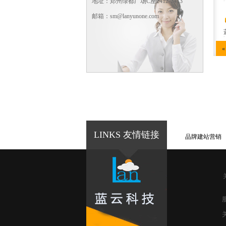
地址：郑州绿都广场C座2412-2413
邮箱：sm@lanyunone.com
«
LINKS 友情链接
品牌建站营销