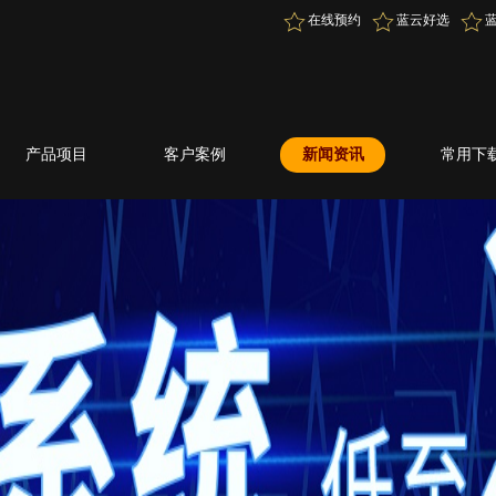
在线预约
蓝云好选
产品项目
客户案例
新闻资讯
常用下