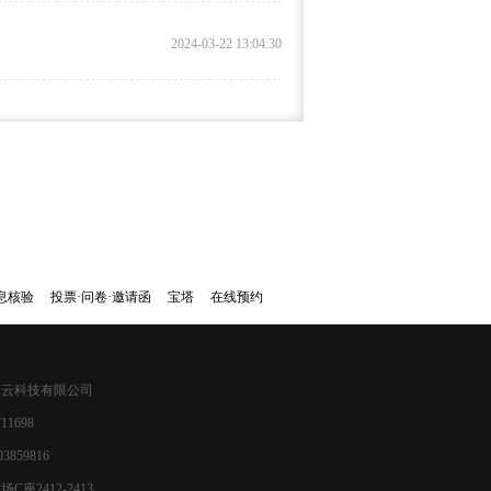
2024-03-22 13:04:30
息核验
投票·问卷·邀请函
宝塔
在线预约
蓝云科技有限公司
1698
903859816
座2412-2413