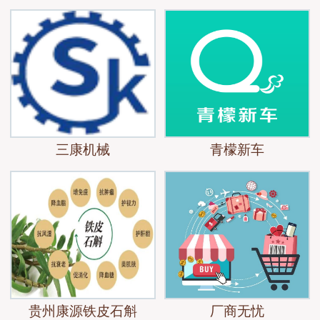
三康机械
青檬新车
贵州康源铁皮石斛
厂商无忧