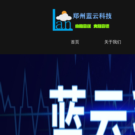
首页
关于我们