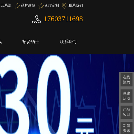
蓝云系统
品牌建站
APP定制
联系我们
17603711698
载
招贤纳士
联系我们
在线
预约
创建
活动
产品
项目
新闻
资讯