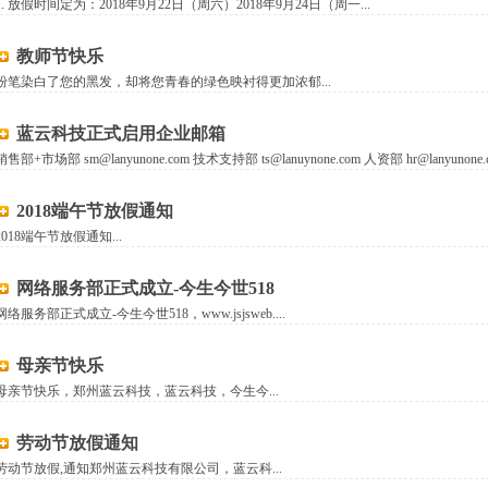
1. 放假时间定为：2018年9月22日（周六）2018年9月24日（周一...
教师节快乐
粉笔染白了您的黑发，却将您青春的绿色映衬得更加浓郁...
蓝云科技正式启用企业邮箱
销售部+市场部 sm@lanyunone.com 技术支持部 ts@lanuynone.com 人资部 hr@lanyunone.
2018端午节放假通知
2018端午节放假通知...
网络服务部正式成立-今生今世518
网络服务部正式成立-今生今世518，www.jsjsweb....
母亲节快乐
母亲节快乐，郑州蓝云科技，蓝云科技，今生今...
劳动节放假通知
劳动节放假,通知郑州蓝云科技有限公司，蓝云科...