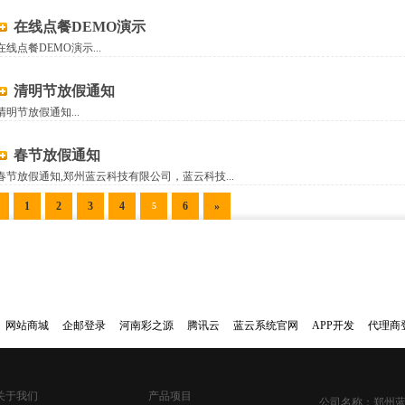
在线点餐DEMO演示
在线点餐DEMO演示...
清明节放假通知
清明节放假通知...
春节放假通知
春节放假通知,郑州蓝云科技有限公司，蓝云科技...
1
2
3
4
6
»
5
网站商城
企邮登录
河南彩之源
腾讯云
蓝云系统官网
APP开发
代理商
关于我们
产品项目
公司名称：郑州