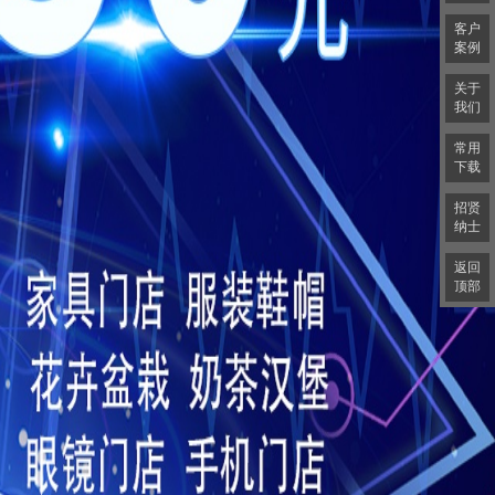
客户
案例
关于
我们
常用
下载
招贤
纳士
返回
顶部