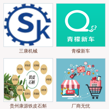
三康机械
青檬新车
贵州康源铁皮石斛
厂商无忧