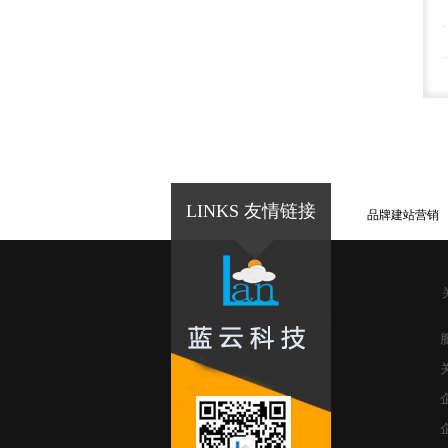
LINKS 友情链接
品牌建站营销