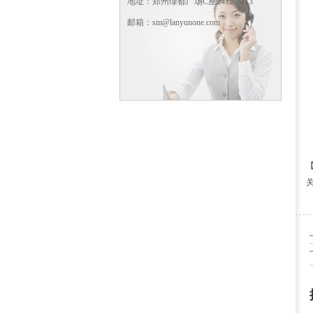
地址：郑州绿都广场C座2412-2413
邮箱：sm@lanyunone.com