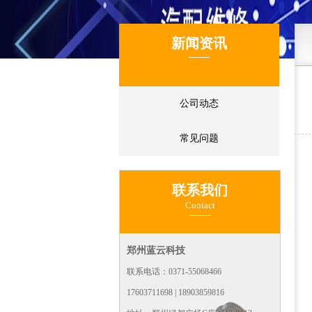
新闻资讯
公司动态
常见问题
联系我们
Contact
郑州蓝云科技
联系电话：0371-55068466
17603711698 | 18903859816