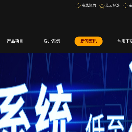
在线预约
蓝云好选
产品项目
客户案例
新闻资讯
常用下