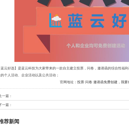
【蓝云好选】是蓝云科技为大家带来的一款自主建立投票，问卷，邀请函的综合性福利
关的个人活动、企业活动以及公共活动；
官网地址：
投票·问卷·邀请函免费创建，我要
上一篇：
下一篇：
推荐新闻